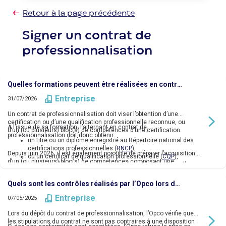
Retour à la page précédente
Signer un contrat de
professionnalisation
Quelles formations peuvent être réalisées en contrat de professionnalisation ?
Entreprise
31/07/2026
Un contrat de professionnalisation doit viser l’obtention d’une
certification ou d’une qualification professionnelle reconnue
, ou
À l’issue de sa formation, l’alternant en contrat de
d’un (ou plusieurs) bloc(s) de compétences d’une certification.
professionnalisation doit donc obtenir :
un titre ou un diplôme enregistré au Répertoire national des
certifications professionnelles (
RNCP
),
Depuis juin 2026, il est également possible de préparer l’acquisition
ou un certificat de qualification professionnelle (
CQP
),
d’un (ou plusieurs) bloc(s) de compétences composant une
ou une qualification reconnue dans les classifications d’une
certification professionnelle.
convention collective nationale de branche.
Quels sont les contrôles réalisés par l’Opco lors du dépôt d’un contrat de professionnalisation ?
Entreprise
07/05/2025
Lors du dépôt du contrat de professionnalisation, l’Opco vérifie que
les stipulations du contrat ne sont pas contraires à une disposition