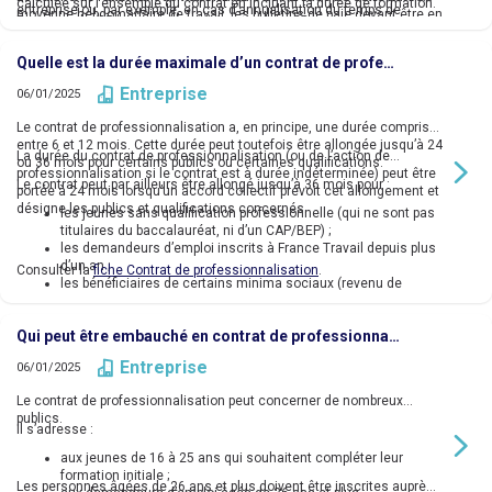
calculée sur l’ensemble du contrat en incluant la durée de formation.
entreprise ou, par exemple, en cas d’annualisation du temps de
moyenne hebdomadaire de travail, les bulletins de paie devant être en
Par exemple, 35 heures s’il est à temps plein, 28 heures dans le cas
travail.
cohérence avec les indications portées sur le Cerfa qui tient lieu de
d’un temps partiel à 80 %.
contrat de travail.
Quelle est la durée maximale d’un contrat de professionnalisation ?
Entreprise
06/01/2025
Le contrat de professionnalisation a, en principe, une durée comprise
entre 6 et 12 mois. Cette durée peut toutefois être allongée jusqu’à 24
La durée du contrat de professionnalisation (ou de l’action de
ou 36 mois pour certains publics ou certaines qualifications.
professionnalisation si le contrat est à durée indéterminée) peut être
Le contrat peut par ailleurs être allongé jusqu’à 36 mois pour :
portée à 24 mois lorsqu’un accord collectif prévoit cet allongement et
désigne les publics et qualifications concernés.
les jeunes sans qualification professionnelle (qui ne sont pas
titulaires du baccalauréat, ni d’un CAP/BEP) ;
les demandeurs d’emploi inscrits à France Travail depuis plus
d’un an ;
Consulter la
fiche Contrat de professionnalisation
.
les bénéficiaires de certains minima sociaux (revenu de
solidarité active - RSA, allocation de solidarité spécifique - ASS
ou allocation aux adultes handicapés - AAH) ;
Qui peut être embauché en contrat de professionnalisation ?
les personnes qui ont été titulaires d’un contrat unique
d’insertion (CUI).
Entreprise
06/01/2025
Le contrat de professionnalisation peut concerner de nombreux
publics.
Il s’adresse :
aux jeunes de 16 à 25 ans qui souhaitent compléter leur
formation initiale ;
Les personnes âgées de 26 ans et plus doivent être inscrites auprès