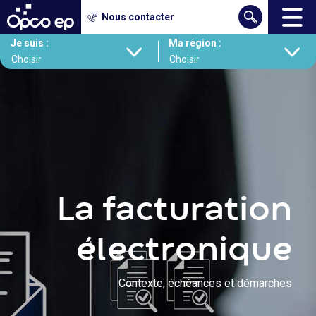
Gestion des cookies
Nous contacter
Contenu
Aller
Je suis :
Ma région :
au
contenu
principal
La facturation
électronique
Contexte, échéances et démarches