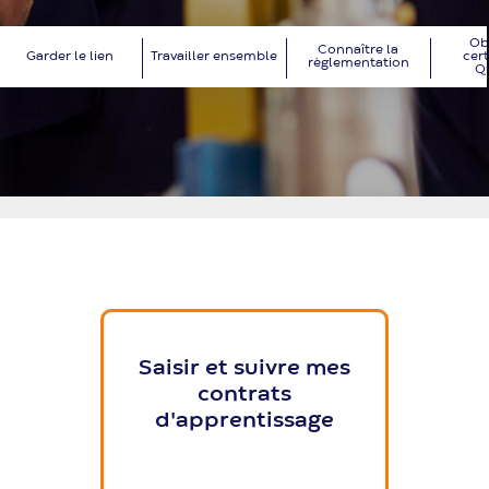
Obt
Connaître la
Garder le lien
Travailler ensemble
cert
règlementation
Qu
Prestataire
de
formation
Saisir et suivre mes
contrats
d'apprentissage