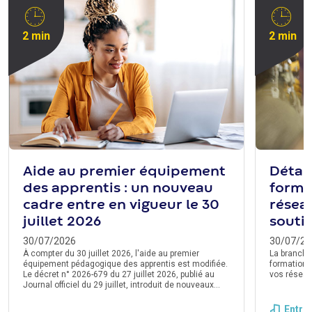
2 min
2 min
Aide au premier équipement
Détail
des apprentis : un nouveau
forme
cadre entre en vigueur le 30
résea
juillet 2026
souti
30/07/2026
30/07/20
À compter du 30 juillet 2026, l'aide au premier
La branche
équipement pédagogique des apprentis est modifiée.
formation 
Le décret n° 2026-679 du 27 juillet 2026, publié au
vos réseau
Journal officiel du 29 juillet, introduit de nouveaux
montants de prise en charge. Un délai de
transmission de la demande à l'Opco est également
Entre