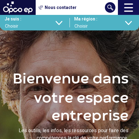
Gestion des cookies
Nous contacter
Aller
Je suis :
Ma région :
au
contenu
principal
Bienvenue dans
votre espace
entreprise
Les outils, les infos, les ressources pour faire des
compétences la clé de votre performance