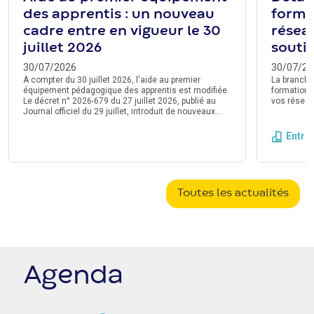
des apprentis : un nouveau
forme
cadre entre en vigueur le 30
résea
juillet 2026
souti
30/07/2026
30/07/20
À compter du 30 juillet 2026, l'aide au premier
La branche
équipement pédagogique des apprentis est modifiée.
formation 
Le décret n° 2026-679 du 27 juillet 2026, publié au
vos réseau
Journal officiel du 29 juillet, introduit de nouveaux
montants de prise en charge. Un délai de
transmission de la demande à l'Opco est également
Entre
instauré. Voici ce qu'il faut retenir.
Toutes les actualités
Agenda