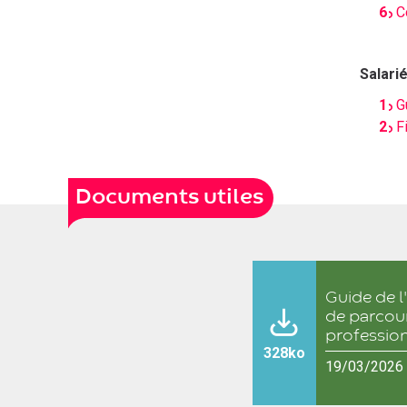
C
Salarié
G
F
Documents utiles
Guide de l
de parcou
profession
328ko
19/03/2026