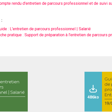
ompte rendu d'entretien de parcours professionnel et de suivi s
 :
uide : L'entretien de parcours professionnel | Salarié
iche pratique : Support de préparation à l'entretien de parcours 
Gui
'entretien
de 
rs
pro
nel | Salarié
Ent
486ko
19/