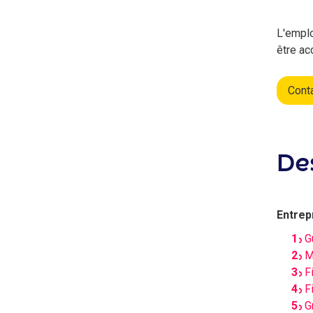
L'emplo
être ac
Cont
De
Entrepr
G
M
F
F
G