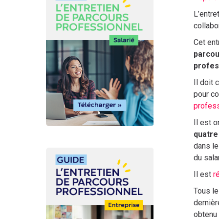
L’entre
collabo
Cet ent
parcou
profes
Il doit
pour co
profess
Il est 
quatre
dans le
Image
Image
du salar
Il est
r
Tous les
dernièr
obtenu 