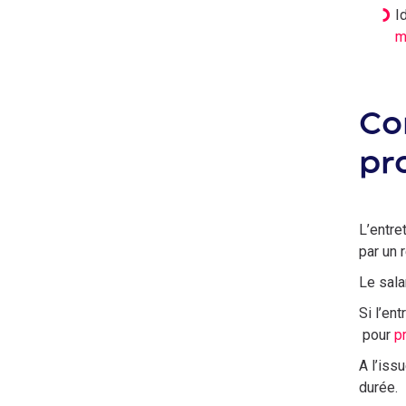
I
m
Co
pr
L’entre
par un 
Le sala
Si l’en
pour
p
A l’issu
durée.