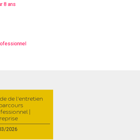
ur 8 ans
professionnel
de de l'entretien
parcours
fessionnel |
reprise
03/2026