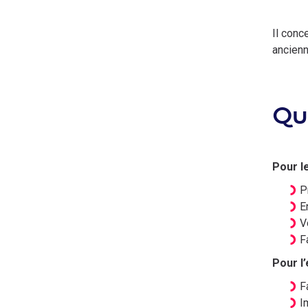
Il conc
ancienn
Qu
Pour le
P
E
V
F
Pour l’
F
I