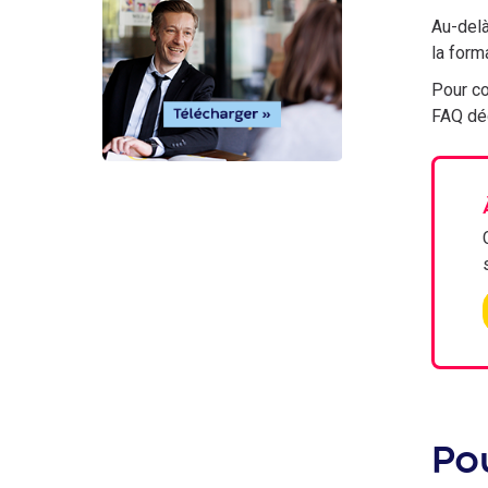
Au-delà
la form
Pour co
FAQ déd
Pou