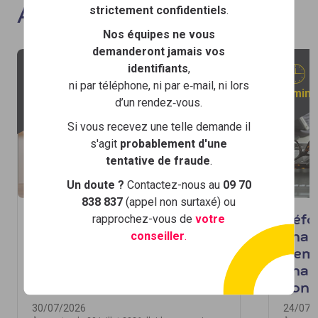
strictement confidentiels
.
Actualités
Nos équipes ne vous
demanderont jamais vos
identifiants
,
ni par téléphone, ni par e‑mail, ni lors
2 min
2 min
d’un rendez‑vous.
Si vous recevez une telle demande il
s'agit
probablement d'une
tentative de fraude
.
Un doute ?
Contactez-nous au
09 70
838 837
(appel non surtaxé) ou
rapprochez-vous de
votre
Aide au premier
Réfo
conseiller
.
équipement des apprentis
chan
: un nouveau cadre entre
dema
en vigueur le 30 juillet
char
2026
cont
30/07/2026
24/07/