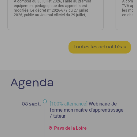
À compter du 30 juillet 2026, l'aide au premier
À compte
équipement pédagogique des apprentis est
TVA appl
modifiée. Le décret n° 2026-679 du 27 juillet
les moda
2026, publié au Journal officiel du 29 juillet,
en charg
introduit de nouveaux montants de prise en
d’appren
charge. Un délai de transmission de la demande
à l'Opco est également instauré. Voici ce qu'il
faut retenir.
Toutes les actualités »
Agenda
[100% alternance]
Webinaire Je
08 sept.
forme mon maître d'apprentissage
/ tuteur
Pays de la Loire