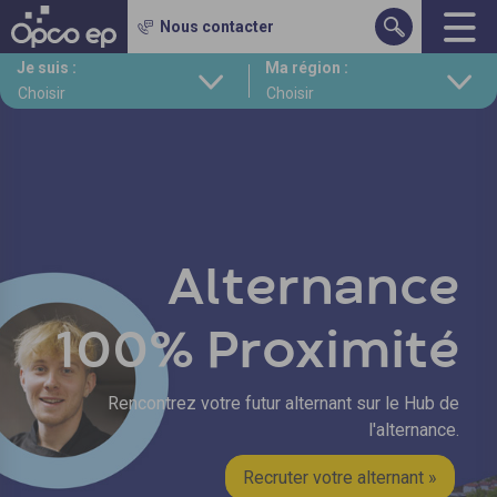
Gestion des cookies
Nous contacter
Aller
Je suis :
Ma région :
au
contenu
principal
Alternance
100% Proximité
Rencontrez votre futur alternant sur le Hub de
l'alternance.
Recruter votre alternant »