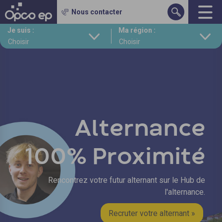
Gestion des cookies
Nous contacter
Aller
Je suis :
Ma région :
au
contenu
principal
Alternance
100% Proximité
Rencontrez votre futur alternant sur le Hub de
l'alternance.
Recruter votre alternant »