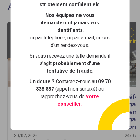
strictement confidentiels
.
Actualités
Nos équipes ne vous
demanderont jamais vos
identifiants
,
ni par téléphone, ni par e‑mail, ni lors
2 min
2 min
d’un rendez‑vous.
Si vous recevez une telle demande il
s'agit
probablement d'une
tentative de fraude
.
Un doute ?
Contactez-nous au
09 70
838 837
(appel non surtaxé) ou
rapprochez-vous de
votre
Aide au premier
Réfo
conseiller
.
équipement des apprentis
chan
: un nouveau cadre entre
dema
en vigueur le 30 juillet
char
2026
cont
30/07/2026
24/07/