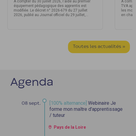
À compter du 30 juillet 2026, l'aide au premier
À compte
équipement pédagogique des apprentis est
TVA appl
modifiée. Le décret n° 2026-679 du 27 juillet
les moda
2026, publié au Journal officiel du 29 juillet,
en charg
introduit de nouveaux montants de prise en
d’appren
charge. Un délai de transmission de la demande
à l'Opco est également instauré. Voici ce qu'il
faut retenir.
Toutes les actualités »
Agenda
[100% alternance]
Webinaire Je
08 sept.
forme mon maître d'apprentissage
/ tuteur
Pays de la Loire