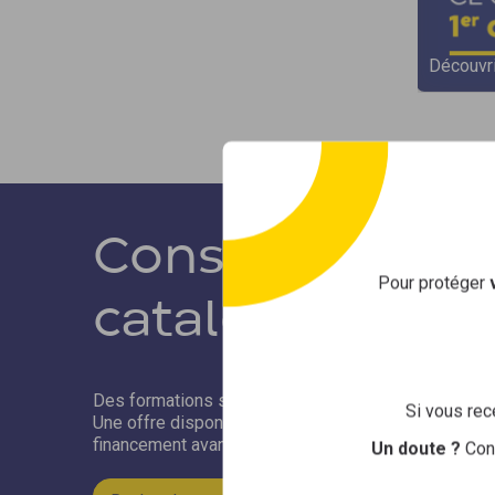
des compétences.
Découvri
Découvrir »
Consultez Sélex
Pour protéger
catalogue de f
Des formations sélectionnées par Opco EP pour les e
Si vous rec
Une offre disponible dans tous les départements, un
financement avantageux.
Un doute ?
Con