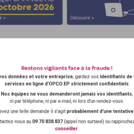
r »
Découvrir »
ion, votre
Restons vigilants face à la fraude !
vos données et votre entreprise
, gardez vos
identifiants de
services en ligne d’OPCO EP strictement confidentiels
.
ormations
Nos équipes ne vous demanderont jamais vos identifiants
,
ni par téléphone, ni par e‑mail, ni lors d’un rendez‑vous.
ntreprises et leurs salariés !
evez une telle demande il s'agit
probablement d'une tentative
e inscription simple et rapide avec un
tactez-nous au
09 70 838 837
(appel non surtaxé) ou rapproch
conseiller
.