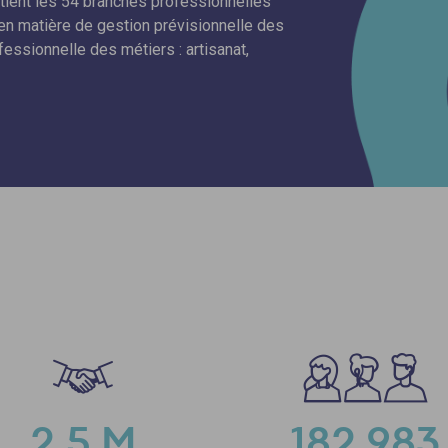
utient les 54 branches professionnelles
en matière de gestion prévisionnelle des
essionnelle des métiers : artisanat,
2,5 M
182 983