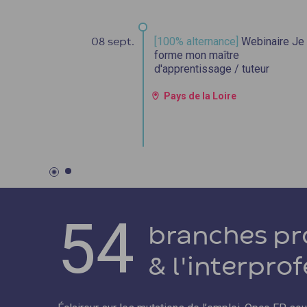
[100% alternance]
Webinaire Je
08 sept.
forme mon maître
d'apprentissage / tuteur
Pays de la Loire
54
branches pr
& l'interpro