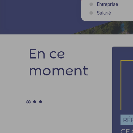
Entreprise
Salarié
En ce
moment
89 % de satisfaction des
bénéficiaires d'Opco EP
Opco EP s’impose comme un partenaire de
confiance pour répondre aux enjeux
d’emploi, de formation et de développement