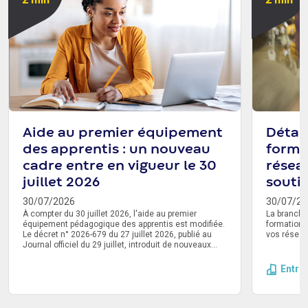
Aide au premier équipement
Détail
des apprentis : un nouveau
forme
cadre entre en vigueur le 30
résea
juillet 2026
souti
30/07/2026
30/07/20
À compter du 30 juillet 2026, l'aide au premier
La branche
équipement pédagogique des apprentis est modifiée.
formation 
Le décret n° 2026-679 du 27 juillet 2026, publié au
vos réseau
Journal officiel du 29 juillet, introduit de nouveaux
montants de prise en charge. Un délai de
transmission de la demande à l'Opco est également
Entre
instauré. Voici ce qu'il faut retenir.