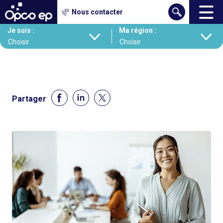
Gestion des cookies
Nous contacter
Aller
Je suis :
Ma région :
au
contenu
principal
Partager