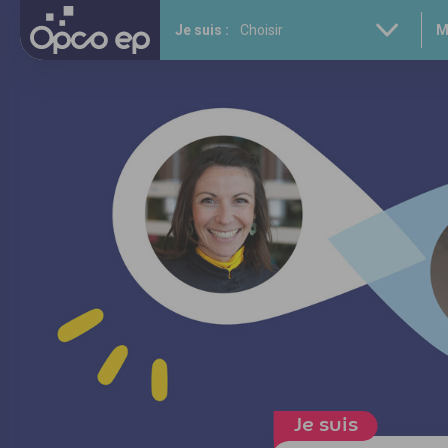
Gestion des cookies
Aller
Je suis :
M
au
contenu
principal
Je suis