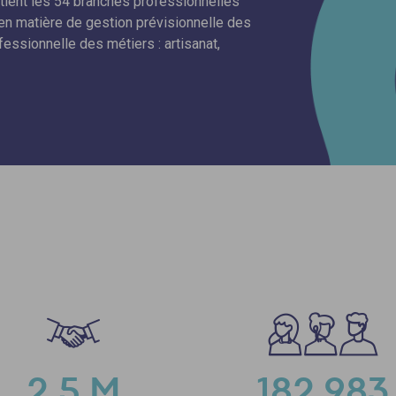
utient les 54 branches professionnelles
en matière de gestion prévisionnelle des
essionnelle des métiers : artisanat,
2,5 M
182 983