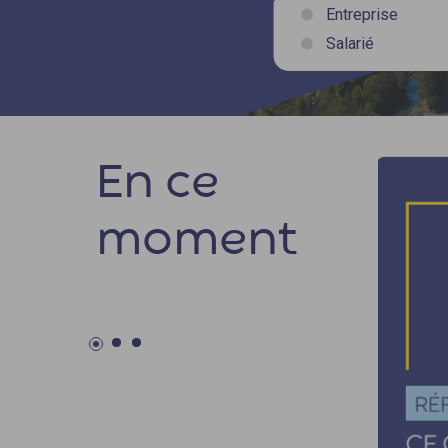
Entreprise
Salarié
En ce
moment
89 % de satisfaction des
bénéficiaires d'Opco EP
Opco EP s’impose comme un partenaire de
confiance pour répondre aux enjeux
d’emploi, de formation et de développement