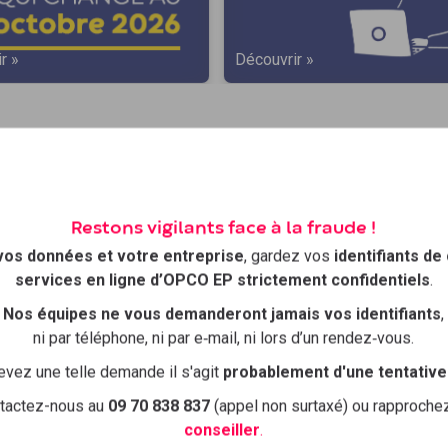
r »
Découvrir »
ion, votre
Restons vigilants face à la fraude !
vos données et votre entreprise
, gardez vos
identifiants de
services en ligne d’OPCO EP strictement confidentiels
.
ormations
Nos équipes ne vous demanderont jamais vos identifiants
,
ni par téléphone, ni par e‑mail, ni lors d’un rendez‑vous.
ntreprises et leurs salariés !
evez une telle demande il s'agit
probablement d'une tentative
e inscription simple et rapide avec un
tactez-nous au
09 70 838 837
(appel non surtaxé) ou rapproch
conseiller
.