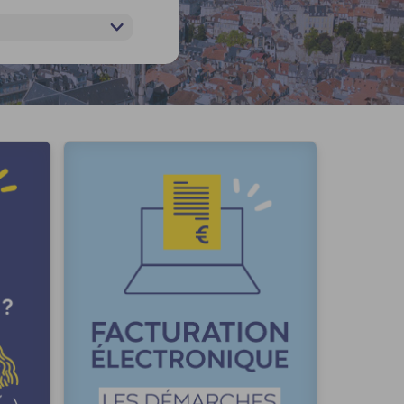
Lettre
de fo
Découvrez à 
électroniqu
l'évolution 