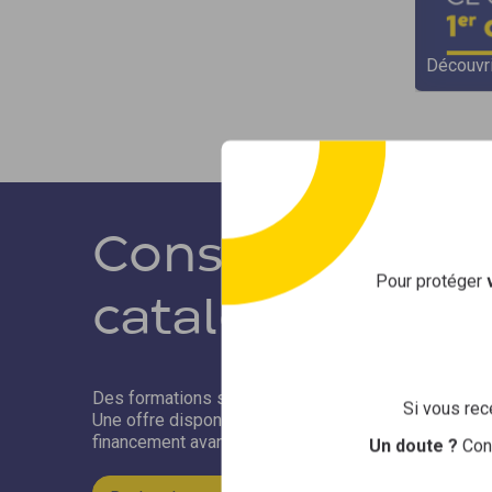
des compétences.
Découvri
Découvrir »
Consultez Sélex
Pour protéger
catalogue de f
Des formations sélectionnées par Opco EP pour les e
Si vous rec
Une offre disponible dans tous les départements, un
financement avantageux.
Un doute ?
Con