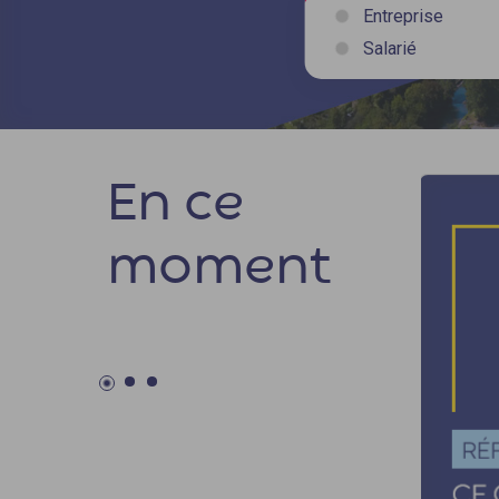
Entreprise
Salarié
En ce
moment
89 % de satisfaction des
bénéficiaires d'Opco EP
Opco EP s’impose comme un partenaire de
confiance pour répondre aux enjeux
d’emploi, de formation et de développement