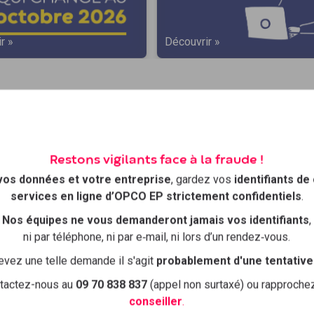
r »
Découvrir »
ion, votre
Restons vigilants face à la fraude !
vos données et votre entreprise
, gardez vos
identifiants de
services en ligne d’OPCO EP strictement confidentiels
.
ormations
Nos équipes ne vous demanderont jamais vos identifiants
,
ni par téléphone, ni par e‑mail, ni lors d’un rendez‑vous.
ntreprises et leurs salariés !
evez une telle demande il s'agit
probablement d'une tentative
e inscription simple et rapide avec un
tactez-nous au
09 70 838 837
(appel non surtaxé) ou rapproch
conseiller
.