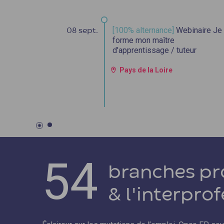
[100% alternance]
Webinaire Je
08 sept.
forme mon maître
d'apprentissage / tuteur
Pays de la Loire
54
branches pr
& l'interpro