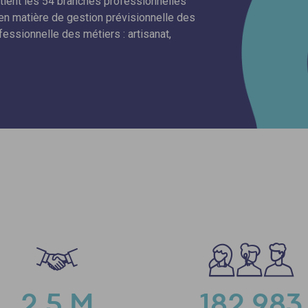
utient les 54 branches professionnelles
en matière de gestion prévisionnelle des
essionnelle des métiers : artisanat,
2,5 M
182 983