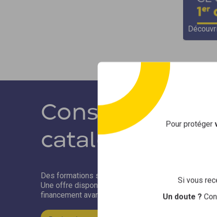
des compétences.
Découvri
Découvrir »
Consultez Sélex
Pour protéger
catalogue de f
Des formations sélectionnées par Opco EP pour les e
Si vous rec
Une offre disponible dans tous les départements, un
financement avantageux.
Un doute ?
Con