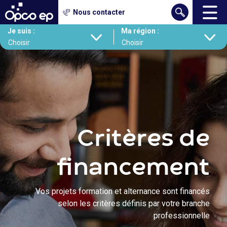
Gestion des cookies
Nous contacter
Contenu
Aller
Je suis :
Ma région :
au
contenu
principal
Critères de
financement
Vos projets formation et alternance sont financés
selon les critères définis par votre branche
professionnelle