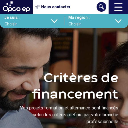
Gestion des cookies
Nous contacter
Contenu
Aller
Je suis :
Ma région :
au
contenu
principal
Critères de
financement
Vos projets formation et alternance sont financés
selon les critères définis par votre branche
professionnelle