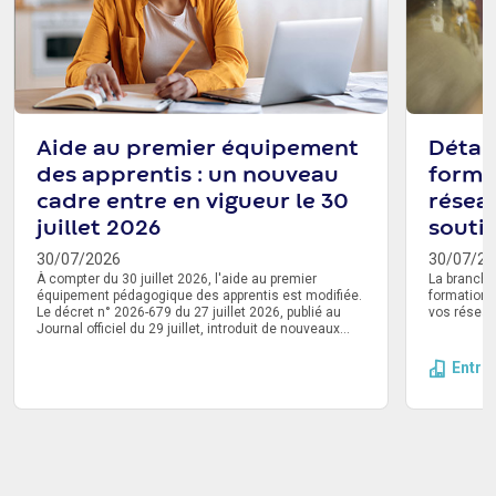
Aide au premier équipement
Détail
des apprentis : un nouveau
forme
cadre entre en vigueur le 30
résea
juillet 2026
souti
30/07/2026
30/07/20
À compter du 30 juillet 2026, l'aide au premier
La branche
équipement pédagogique des apprentis est modifiée.
formation 
Le décret n° 2026-679 du 27 juillet 2026, publié au
vos réseau
Journal officiel du 29 juillet, introduit de nouveaux
montants de prise en charge. Un délai de
transmission de la demande à l'Opco est également
Entre
instauré. Voici ce qu'il faut retenir.