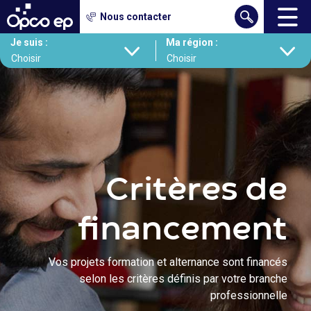
Gestion des cookies
Nous contacter
Contenu
Aller
Je suis :
Ma région :
au
contenu
principal
Critères de
financement
Vos projets formation et alternance sont financés
selon les critères définis par votre branche
professionnelle