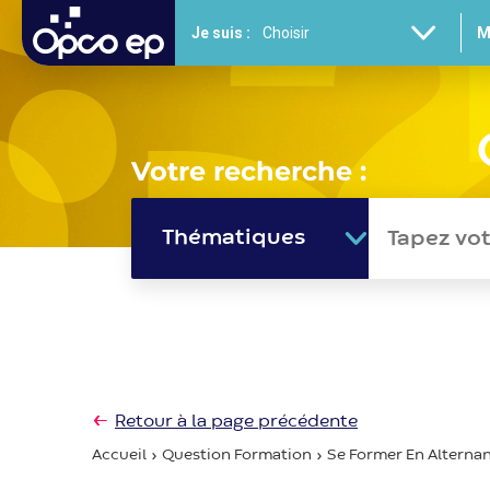
Gestion des cookies
Aller
Je suis :
M
au
contenu
principal
Votre recherche :
Thématiques
Retour à la page précédente
Accueil
Question Formation
Se Former En Alterna
Fil