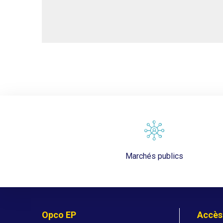
Marchés publics
Opco EP
Accès