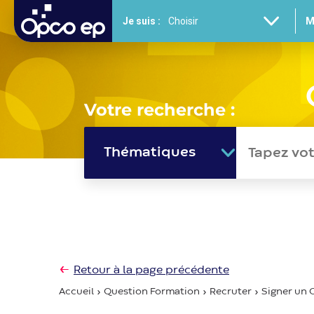
Gestion des cookies
Aller
Je suis :
M
au
contenu
principal
Votre recherche :
Thématiques
Retour à la page précédente
Accueil
Question Formation
Recruter
Signer un C
Fil