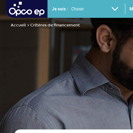
Gestion des cookies
Aller
Je suis :
M
au
contenu
principal
Accueil
Critères de financement
Fil
d'Ariane