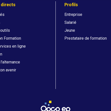
 directs
Profils
tés
Entreprise
a
Salarié
 outils
Jeune
on Formation
Prestataire de formation
vices en ligne
on
l'alternance
on avenir