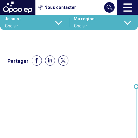
Gestion des cookies
Nous contacter
Aller
Je suis :
Ma région :
au
contenu
principal
Partager