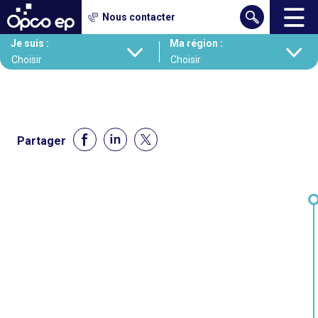
Gestion des cookies
Nous contacter
Aller
Je suis :
Ma région :
au
contenu
principal
Partager