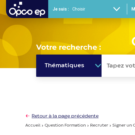
Gestion des cookies
Aller
Je suis :
M
au
contenu
principal
Votre recherche :
Thématiques
Retour à la page précédente
Accueil
Question Formation
Recruter
Signer un C
Fil