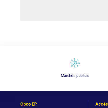
Marchés publics
Opco EP
Accès