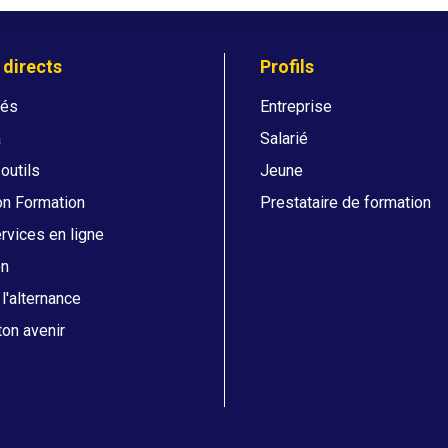
 directs
Profils
tés
Entreprise
a
Salarié
 outils
Jeune
on Formation
Prestataire de formation
vices en ligne
on
l'alternance
on avenir