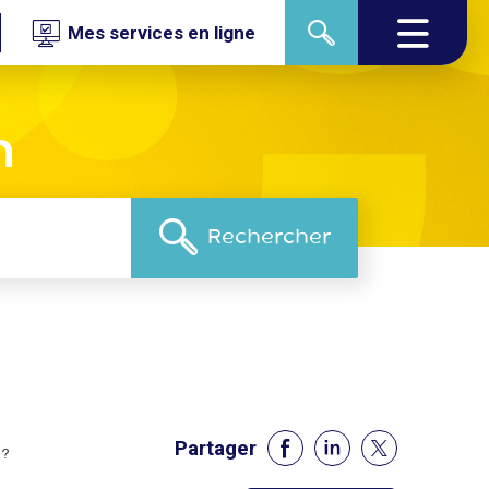
Mes services en ligne
n
Partager
 ?