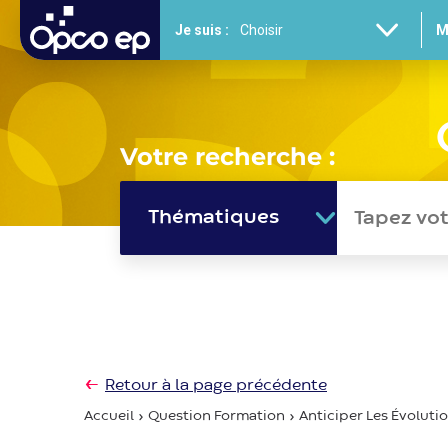
Gestion des cookies
Aller
Je suis :
M
au
contenu
principal
Votre recherche :
Thématiques
Retour à la page précédente
Accueil
Question Formation
Anticiper Les Évolutio.
Fil