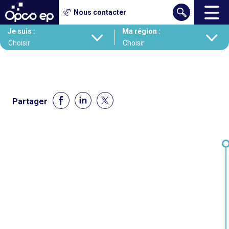
Gestion des cookies
Nous contacter
Aller
Je suis :
Ma région :
au
contenu
principal
Partager