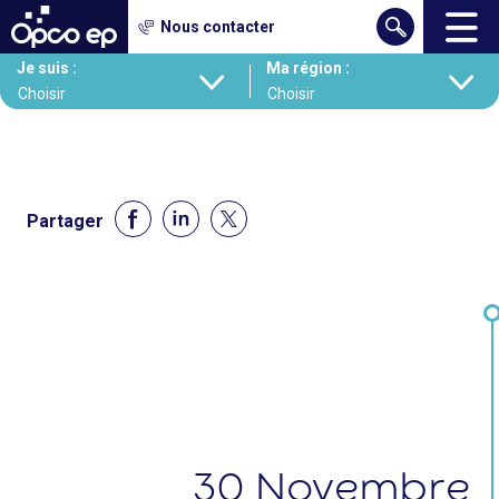
Gestion des cookies
Nous contacter
Aller
Je suis :
Ma région :
au
contenu
principal
Partager
30
Novembre