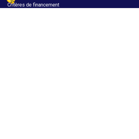
Critères de financement
Fonds social européen
Facturation électronique
Vigilance Fraudes
Accès directs
Actualités
Agenda
Boîte à outils
Question Formation
Mes services en ligne
Sélexion
Hub de l'alternance
Bouge ton avenir