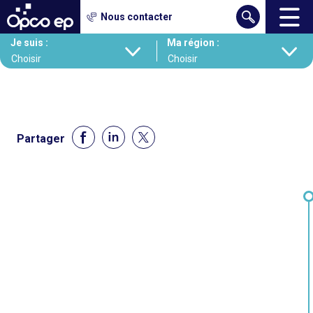
Gestion des cookies
Nous contacter
Aller
Je suis :
Ma région :
au
contenu
principal
Partager