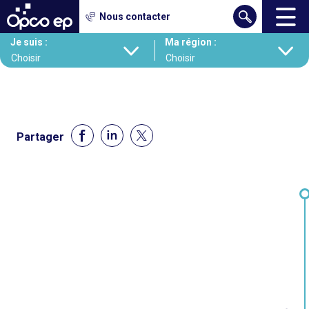
Gestion des cookies
Nous contacter
Aller
Je suis :
Ma région :
au
contenu
principal
Partager