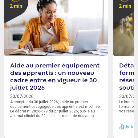
2 min
2 min
Aide au premier équipement
Détail
des apprentis : un nouveau
forme
cadre entre en vigueur le 30
résea
juillet 2026
souti
30/07/2026
30/07/20
À compter du 30 juillet 2026, l'aide au premier
La branche
équipement pédagogique des apprentis est modifiée.
formation 
Le décret n° 2026-679 du 27 juillet 2026, publié au
vos réseau
Journal officiel du 29 juillet, introduit de nouveaux
montants de prise en charge. Un délai de
transmission de la demande à l'Opco est également
Entre
instauré. Voici ce qu'il faut retenir.