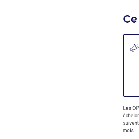
Ce 
Les OPC
échelon
suivent
mois.