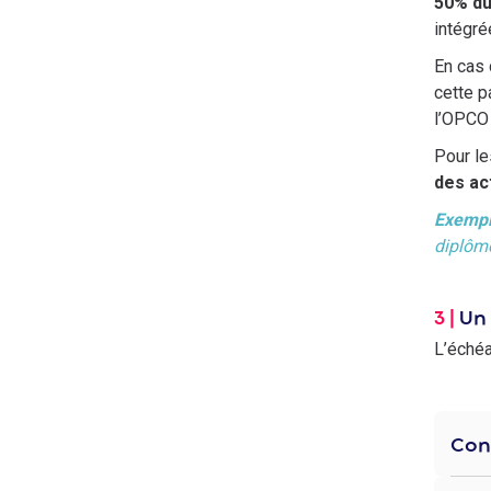
50% du
intégré
En cas
cette p
l’OPCO 
Pour l
des ac
Exemp
diplôme
3 |
Un
L’éché
Con