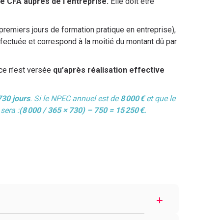
e CFA auprès de l'entreprise.
Elle doit être
premiers jours de formation pratique en entreprise),
ffectuée et correspond à la moitié du montant dû par
ce n’est versée
qu’après réalisation effective
730 jours
. Si le NPEC annuel est de
8 000 €
et que le
sera :
(8 000 / 365 × 730) – 750 = 15 250 €.