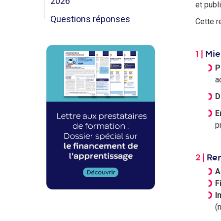
2026
et publ
Questions réponses
Cette r
Image
Image
1 |
Mie
P
a
D
E
p
2 |
Ren
A
F
I
(