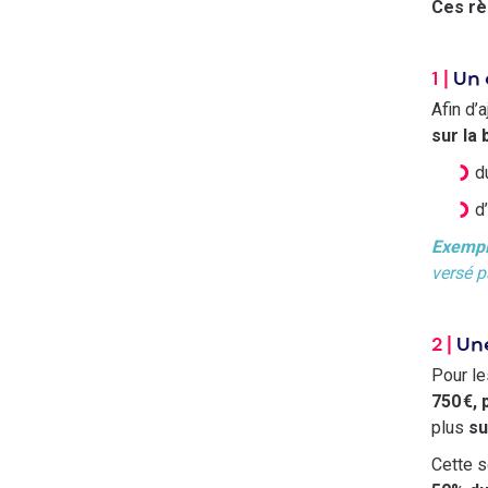
Ces règ
1 |
Un 
Afin d’
sur la
d
d
Exemp
versé p
2 |
Une
Pour le
750 €, 
plus
su
Cette 