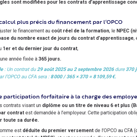
les sont modifiées pour les contrats d’apprentissage conclus
calcul plus précis du financement par l’OPCO
ajuster le financement au
coût réel de la formation
, le
NPEC (ni
 base du nombre exact de jours du contrat d’apprentissage
,
u
1er et du dernier jour du contrat
,
’une année fixée à
365 jours.
le
: Un contrat du
29 août 2025 au 2 septembre 2026
dure
370 
ar l’OPCO au CFA sera :
8 000 / 365 × 370 = 8 109,59 €.
 participation forfaitaire à la charge des employe
s contrats visant un
diplôme ou un titre de niveau 6 et plus (B
par contrat
est demandée à l’employeur. Cette participation oblig
r toute sa durée.
somme est
déduite du premier versement
de l’OPCO au CFA (qu