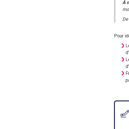
À n
moi
De 
Pour id
L
d
L
d
F
p