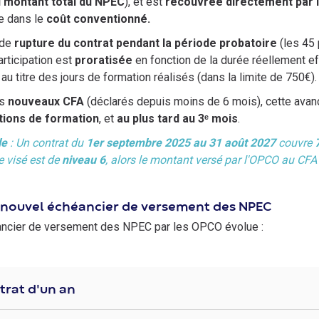
 montant total du NPEC
), et est
recouvrée directement par l
e dans le
coût conventionné.
 de
rupture du contrat pendant la période probatoire
(les 45 
articipation est
proratisée
en fonction de la durée réellement e
au titre des jours de formation réalisés (dans la limite de 750€).
es
nouveaux CFA
(déclarés depuis moins de 6 mois), cette avan
tions de formation
, et
au plus tard au 3ᵉ mois
.
le
: Un contrat du
1er septembre 2025 au 31 août 2027
couvre
 visé est de
niveau 6
, alors le montant versé par l'OPCO au CFA 
 nouvel échéancier de versement des NPEC
ancier de versement des NPEC par les OPCO évolue :
trat d'un an