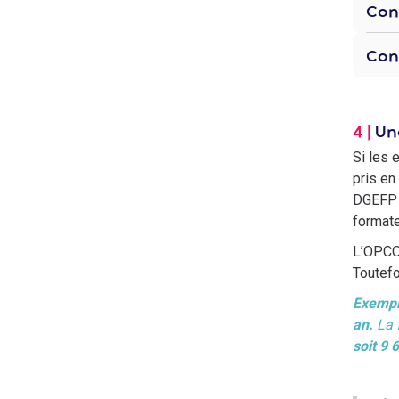
Cont
Cont
4 |
Un
Si les 
pris en
DGEFP c
formate
L’OPCO 
Toutefo
Exemp
an.
La 
soit 9 