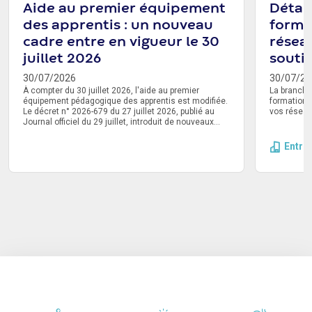
Aide au premier équipement
Détail
des apprentis : un nouveau
forme
cadre entre en vigueur le 30
résea
juillet 2026
souti
30/07/2026
30/07/20
À compter du 30 juillet 2026, l'aide au premier
La branche
équipement pédagogique des apprentis est modifiée.
formation 
Le décret n° 2026-679 du 27 juillet 2026, publié au
vos réseau
Journal officiel du 29 juillet, introduit de nouveaux
montants de prise en charge. Un délai de
transmission de la demande à l'Opco est également
Entre
instauré. Voici ce qu'il faut retenir.